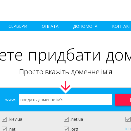
СЕРВЕРИ
ОПЛАТА
ДОПОМОГА
КОНТАК
ете придбати до
Просто вкажіть доменне ім'я
www.
.kiev.ua
.net.ua
ін
.net
.org