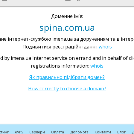
Доменне ім'я:
spina.com.ua
не інтернет-службою imena.ua за дорученням та в інтере
Подивитися реєстраційні данні:
whois
d by imena.ua Internet service on errand and in behalf of cl
registrations information:
whois
Як правильно підібрати домен?
How correctly to choose a domain?
стинг
e
VPS
Сервери
Оплата
Допомога
Контакти
Блог
Д