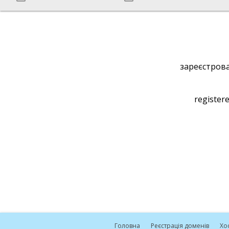
зареєстрова
registere
Головна
Реєстрація доменів
Хо