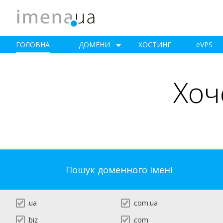
ГОЛОВНА
ДОМЕНИ
ХОСТИНГ
e
VPS
Хоч
Пошук доменного імені
.ua
.com.ua
.biz
.com