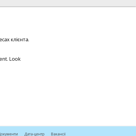
сах клієнта.
ient. Look
окументи
Дата-центр
Вакансії