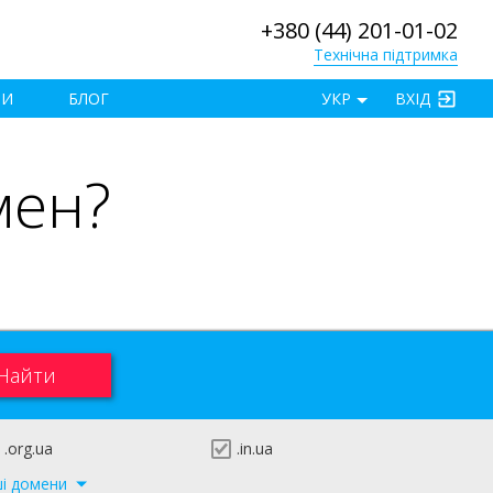
+380 (44) 201-01-02
Технічна підтримка
×
ТИ
БЛОГ
УКР
ВХІД
мен?
.org.ua
.in.ua
ші домени